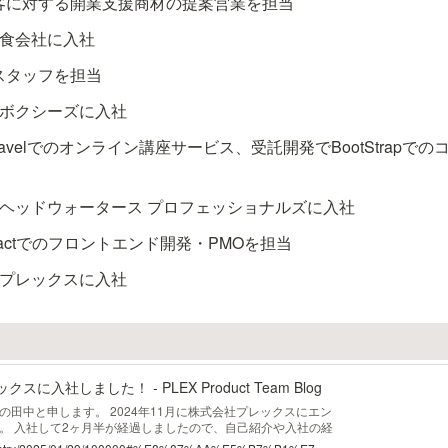
客に対する開業支援商材の提案営業を担当
飲食会社に入社
スタッフを担当
社ボクシーズに入社
ravelでのオンライン講座サービス、受託開発でBootStrapで
会社ヘッドウォータース プロフェッショナルズに入社
actでのフロントエンド開発・PMOを担当
社プレックスに入社
入社しました！ - PLEX Product Team Blog
田中と申します。 2024年11月に株式会社プレックスにエン
。 入社して2ヶ月半が経過しましたので、自己紹介や入社の経
をお伝えしたいと思います！ 自己紹介🎉 プレックスへの入社