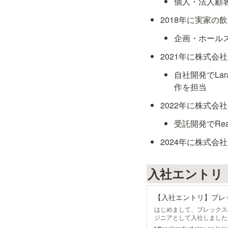
個人・法人顧
2018年に実家の
企画・ホール
2021年に株式会
自社開発でLa
作を担当
2022年に株式
受託開発でRe
2024年に株式会
入社エントリ
【入社エントリ】プレックスに
はじめまして、プレックスの
ジニアとして入社しました
緯、実際に働いてみた感想