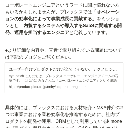
コーポレートエンジニアというワードに聞き慣れない方
もいるかもしれませんが、プレックスでは
「オペレーシ
ョンの効率化によって事業成長に貢献する」
をミッショ
ンとし、
内製するシステムや導入するSaaSに関連する開
発、運用を担当するエンジニア
と定義しています。
※より詳細な内容や、直近で取り組んでいる課題について
は下記のブログをご覧ください。
ユーザー向けプロダクトだけが全てじゃない、テクノロジーで事業にレバレッジを掛けるプレックスのコーポレートエンジニア - PLEX Product Team Blog
eye-catch こんにちは、プレックス コーポレートエンジニアチームの石
塚です。 はじめに みなさんは「コーポレートエンジニア」という単語
を聞いたことがあるでしょうか？ 情シスや社内SEのようなイメージを
https://product.plex.co.jp/entry/corporate-engineer
持たれる方が多いかと思いますが、わざわざ別の単語を用いて表現して
いるからには、若干違うニュアンスが込められている…
具体的には、プレックスにおける人材紹介・M&A仲介の2
つの事業における業務効率化を推進するために、社内プ
ロダクトの開発や運用、CRMとして利用しているkintone
のプラグイン開発やカスタマイズ、GASを用いたオペレ